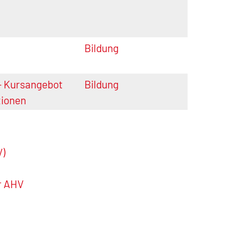
Bildung
- Kursangebot
Bildung
tionen
V)
r AHV