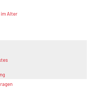
 im Alter
stes
ung
tragen