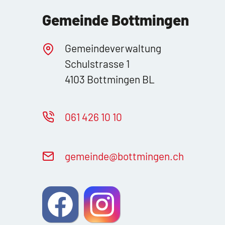
Gemeinde Bottmingen
Gemeindeverwaltung
Schulstrasse 1
4103 Bottmingen BL
061 426 10 10
g
m
nd
b
ttm
ng
n
ch