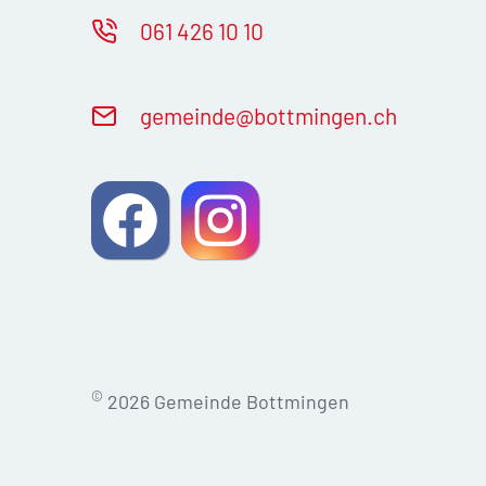
061 426 10 10
g
m
nd
b
ttm
ng
n
ch
©
2026 Gemeinde Bottmingen