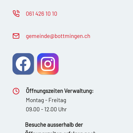
061 426 10 10
g
m
nd
b
ttm
ng
n
ch
Öffnungszeiten Verwaltung:
Montag - Freitag
09.00 - 12.00 Uhr
Besuche ausserhalb der