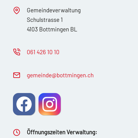
Gemeindeverwaltung
Schulstrasse 1
4103 Bottmingen BL
061 426 10 10
g
m
nd
b
ttm
ng
n
ch
Öffnungszeiten Verwaltung: