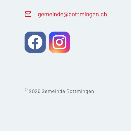
g
m
nd
b
ttm
ng
n
ch
©
2026 Gemeinde Bottmingen