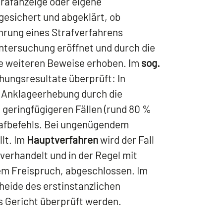
trafanzeige oder eigene
esichert und abgeklärt, ob
hrung eines Strafverfahrens
runtersuchung eröffnet und durch die
e weiteren Beweise erhoben. Im
sog.
ungsresultate überprüft: In
e Anklageerhebung durch die
 geringfügigeren Fällen (rund 80 %
trafbefehls. Bei ungenügendem
lt. Im
Hauptverfahren
wird der Fall
 verhandelt und in der Regel mit
nem Freispruch, abgeschlossen. Im
eide des erstinstanzlichen
s Gericht überprüft werden.