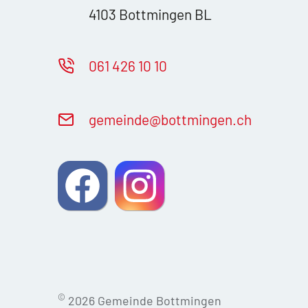
4103 Bottmingen BL
061 426 10 10
g
m
nd
b
ttm
ng
n
ch
©
2026 Gemeinde Bottmingen