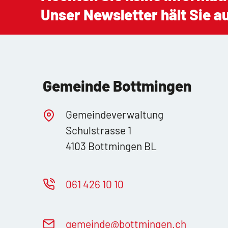
Unser Newsletter hält Sie 
Gemeinde Bottmingen
Gemeindeverwaltung
Schulstrasse 1
4103 Bottmingen BL
061 426 10 10
g
m
nd
b
ttm
ng
n
ch