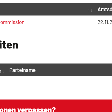
Amtsd
kommission
22.11.
iten
Parteiname
ionen verpassen?