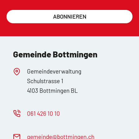
ABONNIEREN
Gemeinde Bottmingen
Gemeindeverwaltung
Schulstrasse 1
4103 Bottmingen BL
061 426 10 10
g
m
nd
b
ttm
ng
n
ch