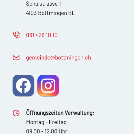
Schulstrasse 1
4103 Bottmingen BL
061 426 10 10
g
m
nd
b
ttm
ng
n
ch
Öffnungszeiten Verwaltung:
Montag - Freitag
09.00 - 12.00 Uhr