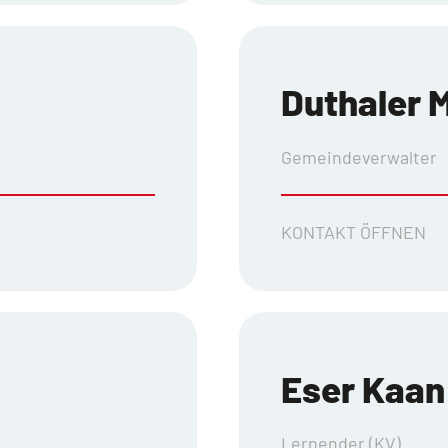
Duthaler M
Gemeindeverwalter
KONTAKT ÖFFNEN
Eser Kaan
Lernender (KV)