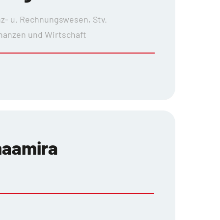
nz- u. Rechnungswesen, Stv.
inanzen und Wirtschaft
haamira