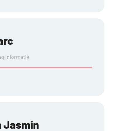
arc
g Informatik
m Jasmin