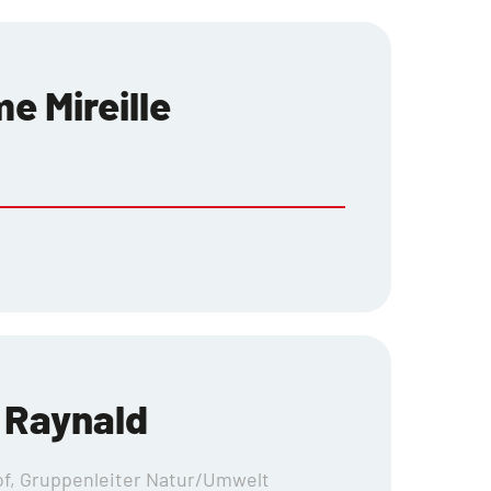
e Mireille
r Raynald
of, Gruppenleiter Natur/Umwelt