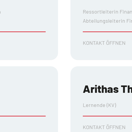
n
Ressortleiterin Fina
Abteilungsleiterin F
KONTAKT ÖFFNEN
Arithas T
Lernende (KV)
KONTAKT ÖFFNEN