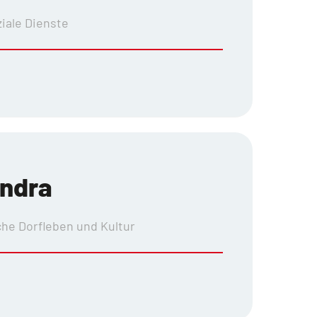
iale Dienste
andra
he Dorfleben und Kultur