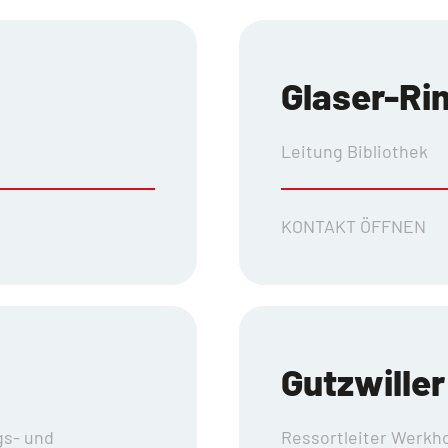
Glaser-Rim
Leitung Bibliothek
KONTAKT ÖFFNEN
Gutzwille
s- und
Ressortleiter Werkh