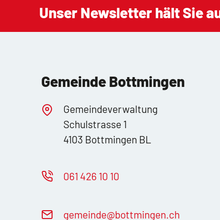
Unser Newsletter hält Sie 
Gemeinde Bottmingen
Gemeindeverwaltung
Schulstrasse 1
4103 Bottmingen BL
061 426 10 10
g
m
nd
b
ttm
ng
n
ch