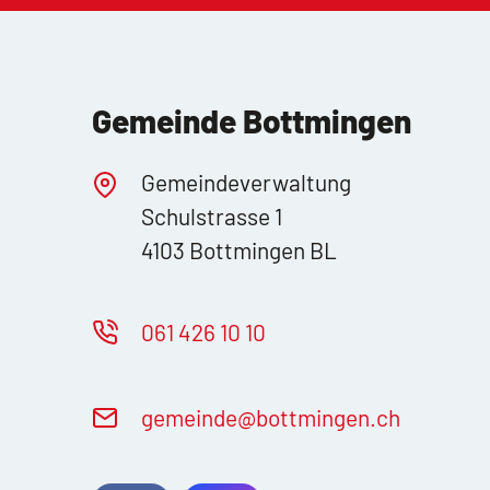
Gemeinde Bottmingen
Gemeindeverwaltung
Schulstrasse 1
4103 Bottmingen BL
061 426 10 10
g
m
nd
b
ttm
ng
n
ch