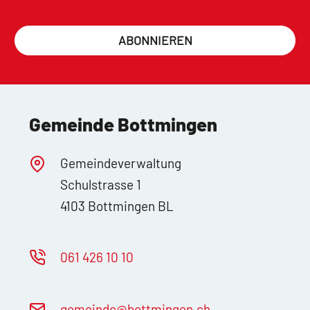
ABONNIEREN
Gemeinde Bottmingen
Gemeindeverwaltung
Schulstrasse 1
4103 Bottmingen BL
061 426 10 10
g
m
nd
b
ttm
ng
n
ch