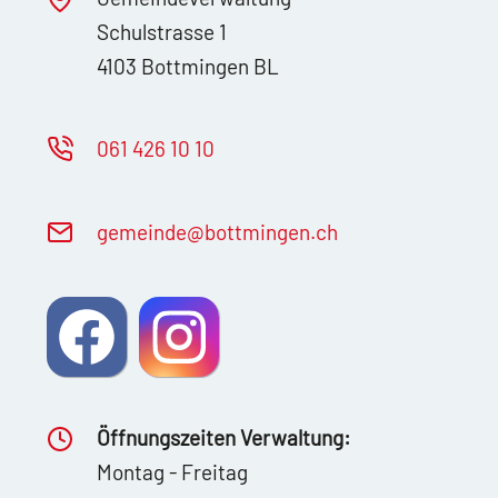
Schulstrasse 1
4103 Bottmingen BL
061 426 10 10
g
m
nd
b
ttm
ng
n
ch
Öffnungszeiten Verwaltung:
Montag - Freitag