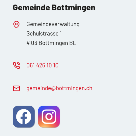
Gemeinde Bottmingen
Gemeindeverwaltung
Schulstrasse 1
4103 Bottmingen BL
061 426 10 10
g
m
nd
b
ttm
ng
n
ch