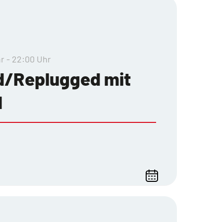
hr - 22:00 Uhr
d/Replugged mit
N