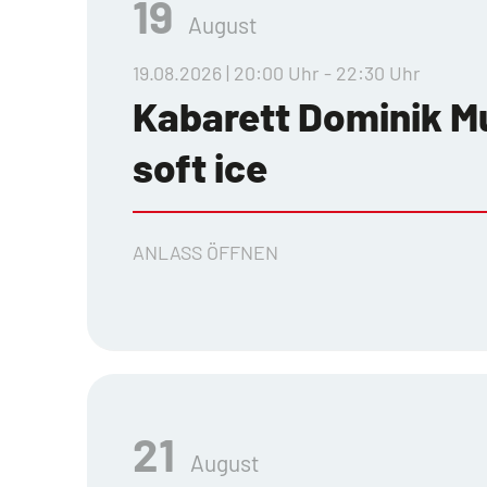
19
August
19.08.2026 | 20:00 Uhr - 22:30 Uhr
Kabarett Dominik M
soft ice
ANLASS ÖFFNEN
21
August