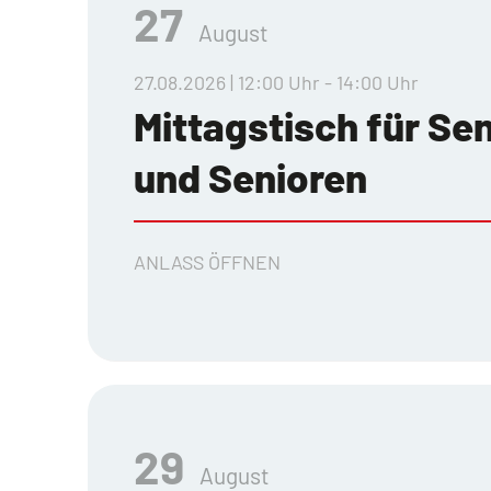
27
August
27.08.2026 | 12:00 Uhr - 14:00 Uhr
Mittagstisch für Se
und Senioren
ANLASS ÖFFNEN
29
August