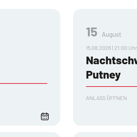
15
August
15.08.2026 | 21:00 Uh
Nachtsch
Putney
ANLASS ÖFFNEN