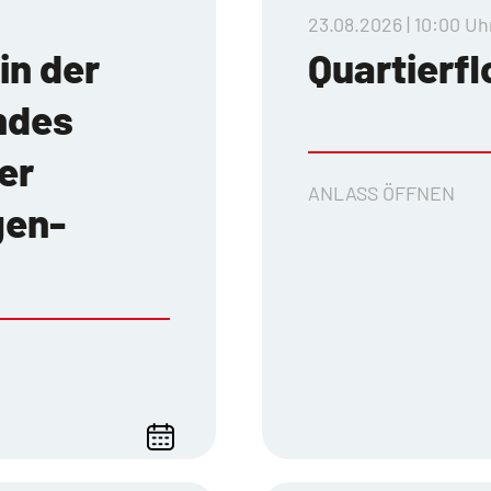
23.08.2026 | 10:00 Uh
in der
Quartierf
endes
er
ANLASS ÖFFNEN
gen-