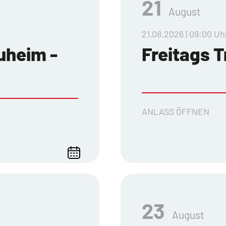
21
August
21.08.2026 | 09:00 Uh
uheim -
Freitags T
ANLASS ÖFFNEN
23
August