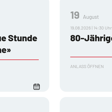
19
August
19.08.2026 | 14:30 Uhr
ue Stunde
80-Jährig
ne»
ANLASS ÖFFNEN