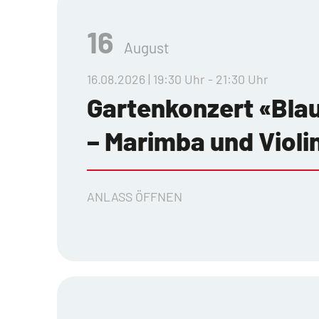
16
August
16.08.2026 | 19:30 Uhr - 21:30 Uhr
Gartenkonzert «Bla
– Marimba und Violi
ANLASS ÖFFNEN