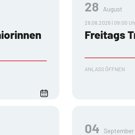
28
August
28.08.2026 | 09:00 Uh
niorinnen
Freitags T
ANLASS ÖFFNEN
04
September