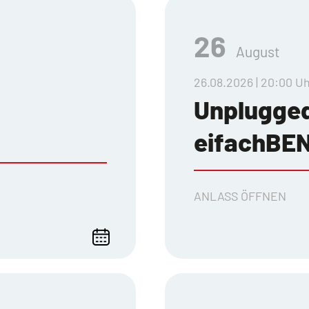
26
August
26.08.2026 | 20:00 U
Unplugge
eifachBE
ANLASS ÖFFNEN