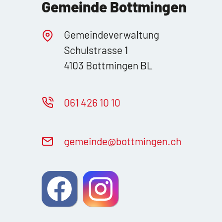
Gemeinde Bottmingen
Gemeindeverwaltung
Schulstrasse 1
4103 Bottmingen BL
061 426 10 10
g
m
nd
b
ttm
ng
n
ch