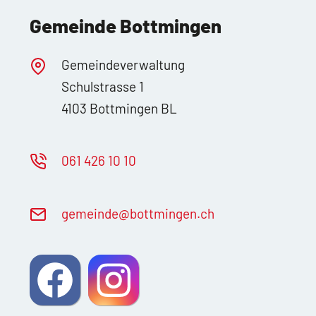
Gemeinde Bottmingen
Gemeindeverwaltung
Schulstrasse 1
4103 Bottmingen BL
061 426 10 10
g
m
nd
b
ttm
ng
n
ch