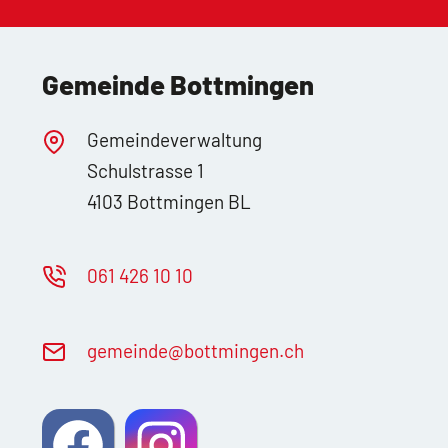
Gemeinde Bottmingen
Gemeindeverwaltung
Schulstrasse 1
4103 Bottmingen BL
061 426 10 10
g
m
nd
b
ttm
ng
n
ch