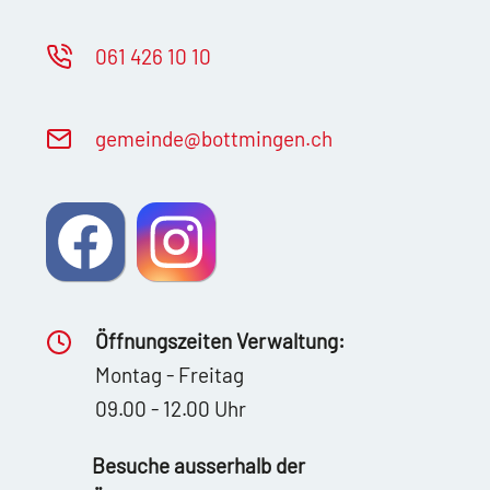
061 426 10 10
g
m
nd
b
ttm
ng
n
ch
Öffnungszeiten Verwaltung:
Montag - Freitag
09.00 - 12.00 Uhr
Besuche ausserhalb der