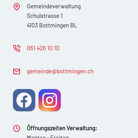
Gemeindeverwaltung
Schulstrasse 1
4103 Bottmingen BL
061 426 10 10
g
m
nd
b
ttm
ng
n
ch
Öffnungszeiten Verwaltung:
Montag - Freitag