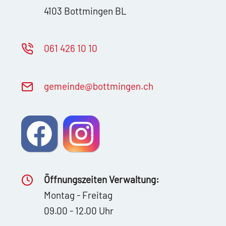
4103 Bottmingen BL
061 426 10 10
g
m
nd
b
ttm
ng
n
ch
Öffnungszeiten Verwaltung:
Montag - Freitag
09.00 - 12.00 Uhr