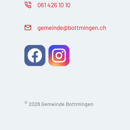
061 426 10 10
g
m
nd
b
ttm
ng
n
ch
©
2026 Gemeinde Bottmingen