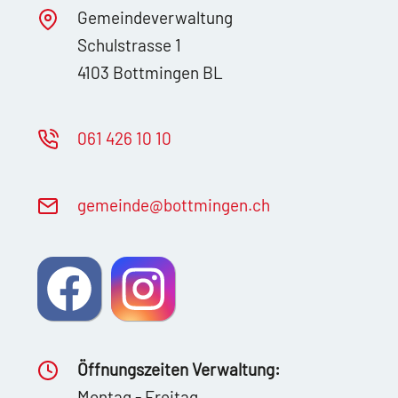
Gemeindeverwaltung
Schulstrasse 1
4103 Bottmingen BL
061 426 10 10
g
m
nd
b
ttm
ng
n
ch
Öffnungszeiten Verwaltung:
Montag - Freitag