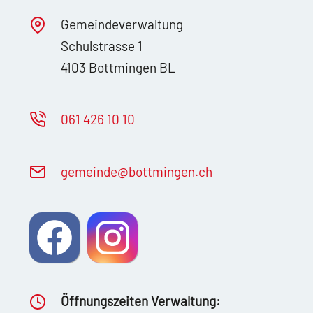
Gemeindeverwaltung
Schulstrasse 1
4103 Bottmingen BL
061 426 10 10
g
m
nd
b
ttm
ng
n
ch
Öffnungszeiten Verwaltung: