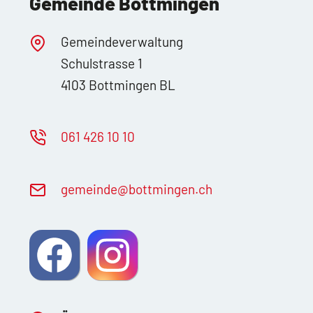
Gemeinde Bottmingen
Gemeindeverwaltung
Schulstrasse 1
4103 Bottmingen BL
061 426 10 10
g
m
nd
b
ttm
ng
n
ch