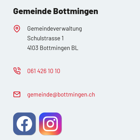
Gemeinde Bottmingen
Gemeindeverwaltung
Schulstrasse 1
4103 Bottmingen BL
061 426 10 10
g
m
nd
b
ttm
ng
n
ch