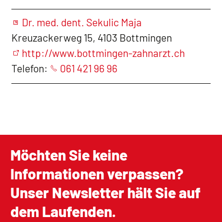
Dr. med. dent. Sekulic Maja
Kreuzackerweg 15, 4103 Bottmingen
http://www.bottmingen-zahnarzt.ch
Telefon:
061 421 96 96
Möchten Sie keine
Informationen verpassen?
Unser Newsletter hält Sie auf
dem Laufenden.