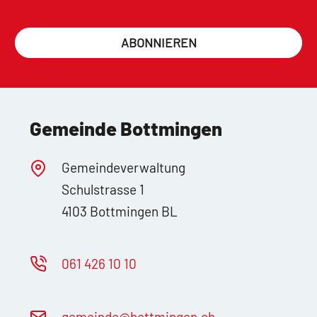
ABONNIEREN
Gemeinde Bottmingen
Gemeindeverwaltung
Schulstrasse 1
4103 Bottmingen BL
061 426 10 10
g
m
nd
b
ttm
ng
n
ch