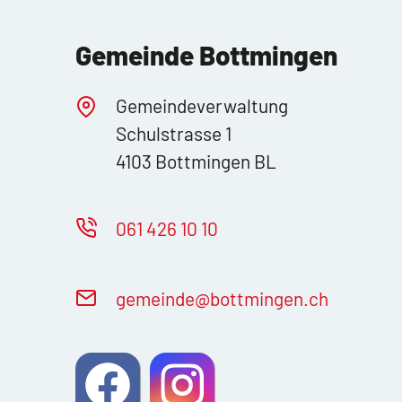
Gemeinde Bottmingen
Gemeindeverwaltung
Schulstrasse 1
4103 Bottmingen BL
061 426 10 10
g
m
nd
b
ttm
ng
n
ch