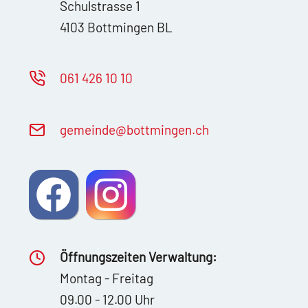
Schulstrasse 1
4103 Bottmingen BL
061 426 10 10
g
m
nd
b
ttm
ng
n
ch
Öffnungszeiten Verwaltung:
Montag - Freitag
09.00 - 12.00 Uhr