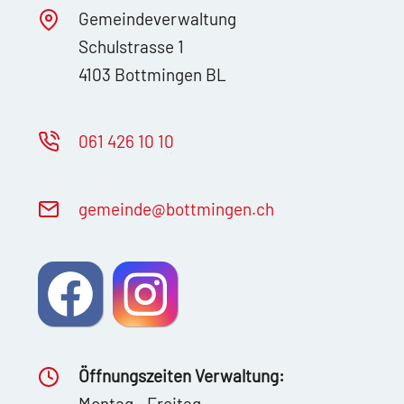
Gemeindeverwaltung
Schulstrasse 1
4103 Bottmingen BL
061 426 10 10
g
m
nd
b
ttm
ng
n
ch
Öffnungszeiten Verwaltung:
Montag - Freitag