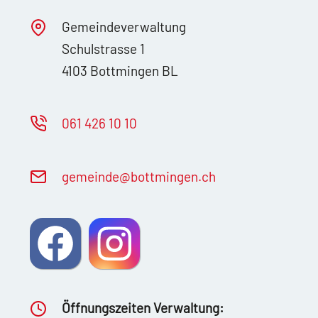
Gemeindeverwaltung
Schulstrasse 1
4103 Bottmingen BL
061 426 10 10
g
m
nd
b
ttm
ng
n
ch
Öffnungszeiten Verwaltung: