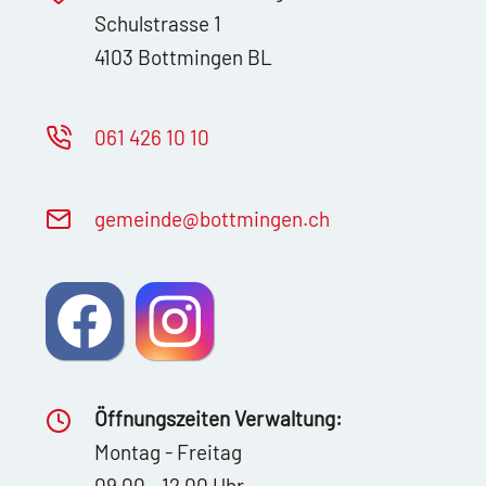
Schulstrasse 1
4103 Bottmingen BL
061 426 10 10
g
m
nd
b
ttm
ng
n
ch
Öffnungszeiten Verwaltung:
Montag - Freitag
09.00 - 12.00 Uhr