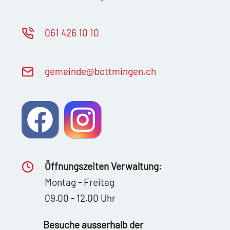
061 426 10 10
g
m
nd
b
ttm
ng
n
ch
Öffnungszeiten Verwaltung:
Montag - Freitag
09.00 - 12.00 Uhr
Besuche ausserhalb der