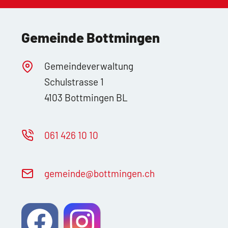
Gemeinde Bottmingen
Gemeindeverwaltung
Schulstrasse 1
4103 Bottmingen BL
061 426 10 10
g
m
nd
b
ttm
ng
n
ch