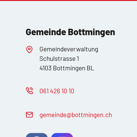
Gemeinde Bottmingen
Gemeindeverwaltung
Schulstrasse 1
4103 Bottmingen BL
061 426 10 10
g
m
nd
b
ttm
ng
n
ch