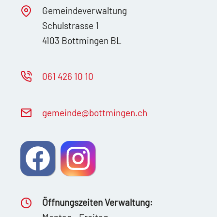
Gemeindeverwaltung
Schulstrasse 1
4103 Bottmingen BL
061 426 10 10
g
m
nd
b
ttm
ng
n
ch
Öffnungszeiten Verwaltung: