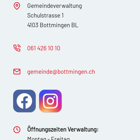
Gemeindeverwaltung
Schulstrasse 1
4103 Bottmingen BL
061 426 10 10
g
m
nd
b
ttm
ng
n
ch
Öffnungszeiten Verwaltung:
Montag - Freitag