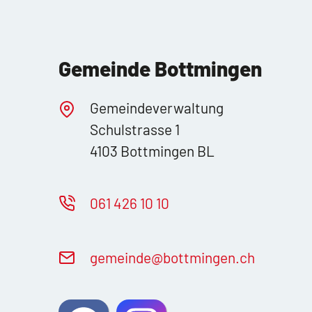
Gemeinde Bottmingen
Gemeindeverwaltung
Schulstrasse 1
4103 Bottmingen BL
061 426 10 10
g
m
nd
b
ttm
ng
n
ch