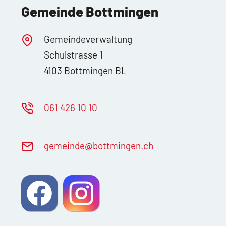
Gemeinde Bottmingen
Gemeindeverwaltung
Schulstrasse 1
4103 Bottmingen BL
061 426 10 10
g
m
nd
b
ttm
ng
n
ch