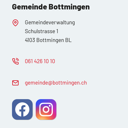
Gemeinde Bottmingen
Gemeindeverwaltung
Schulstrasse 1
4103 Bottmingen BL
061 426 10 10
g
m
nd
b
ttm
ng
n
ch