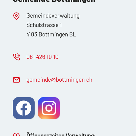
Gemeindeverwaltung
Schulstrasse 1
4103 Bottmingen BL
061 426 10 10
g
m
nd
b
ttm
ng
n
ch
Öffnungszeiten Verwaltung: