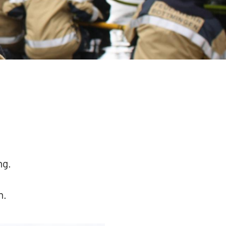
ng.
n.