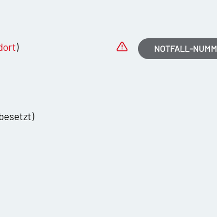
dort
)
NOTFALL-NUM
besetzt)