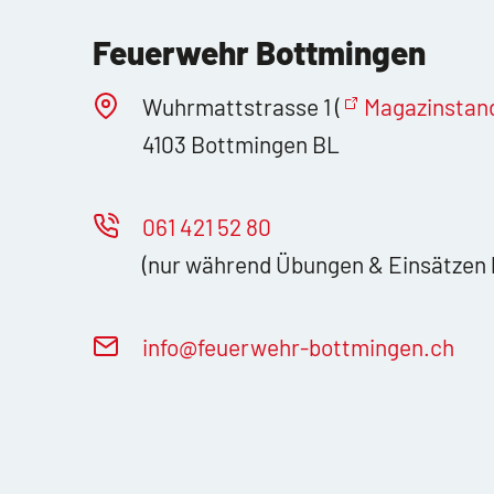
Feuerwehr Bottmingen
Wuhrmattstrasse 1 (
Magazinstan
4103 Bottmingen BL
061 421 52 80
(nur während Übungen & Einsätzen 
nf
f
rw
hr-b
ttm
ng
n
ch