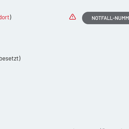
dort
)
NOTFALL-NUM
besetzt)