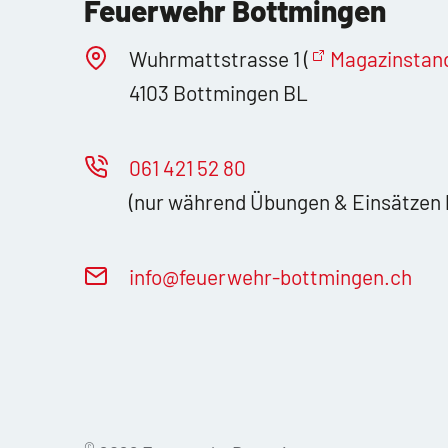
Feuerwehr Bottmingen
Wuhrmattstrasse 1 (
Magazinstan
4103 Bottmingen BL
061 421 52 80
(nur während Übungen & Einsätzen 
nf
f
rw
hr-b
ttm
ng
n
ch
©