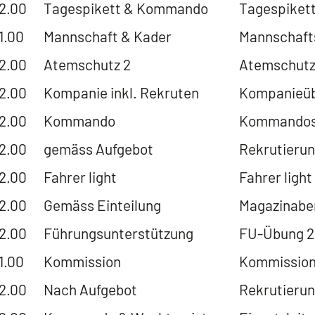
22.00
Tagespikett & Kommando
Tagespiket
1.00
Mannschaft & Kader
Mannschaft
22.00
Atemschutz 2
Atemschutz
22.00
Kompanie inkl. Rekruten
Kompanieüb
22.00
Kommando
Kommandosi
22.00
gemäss Aufgebot
Rekrutierun
22.00
Fahrer light
Fahrer light
22.00
Gemäss Einteilung
Magazinabe
22.00
Führungsunterstützung
FU-Übung 2
1.00
Kommission
Kommission
22.00
Nach Aufgebot
Rekrutierun