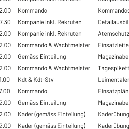
22.00
Kommando
Kommandosi
17.30
Kompanie inkl. Rekruten
Detailausbil
22.00
Kompanie inkl. Rekruten
Atemschutzl
22.00
Kommando & Wachtmeister
Einsatzleite
22.00
Gemäss Einteilung
Magazinabe
22.00
Kommando & Wachtmeister
Tagespiket
1.00
Kdt & Kdt-Stv
Leimentale
17.00
Kommando
Einsatzplän
22.00
Gemäss Einteilung
Magazinabe
22.00
Kader (gemäss Einteilung)
Kaderübung 
22.00
Kader (gemäss Einteilung)
Kaderübung 