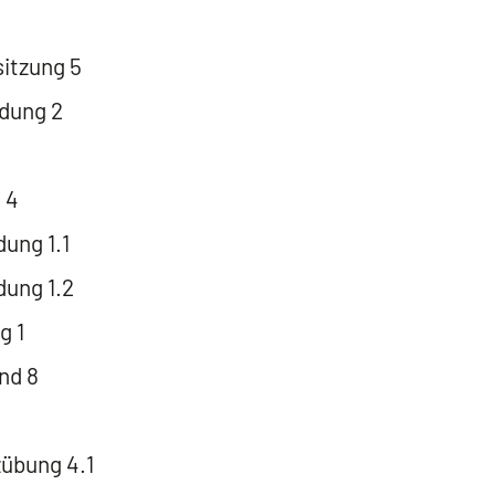
tzung 5
ldung 2
 4
ung 1.1
dung 1.2
g 1
nd 8
übung 4.1