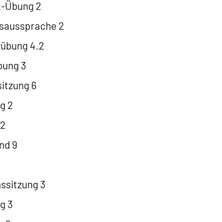
t-Übung 2
saussprache 2
übung 4.2
ung 3
tzung 6
g 2
 2
nd 9
ssitzung 3
g 3