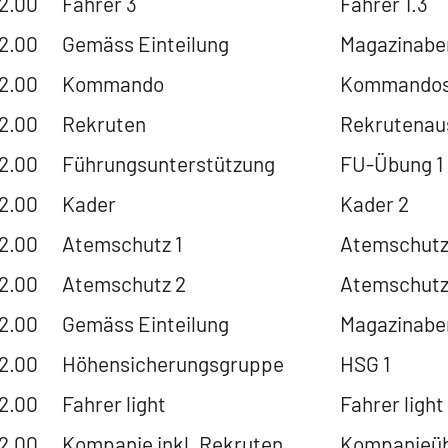
22.00
Fahrer 3
Fahrer 1.3
22.00
Gemäss Einteilung
Magazinabe
22.00
Kommando
Kommandosi
22.00
Rekruten
Rekrutenau
22.00
Führungsunterstützung
FU-Übung 1
22.00
Kader
Kader 2
22.00
Atemschutz 1
Atemschutz
22.00
Atemschutz 2
Atemschutz
22.00
Gemäss Einteilung
Magazinabe
22.00
Höhensicherungsgruppe
HSG 1
22.00
Fahrer light
Fahrer light 
22.00
Kompanie inkl. Rekruten
Kompanieüb