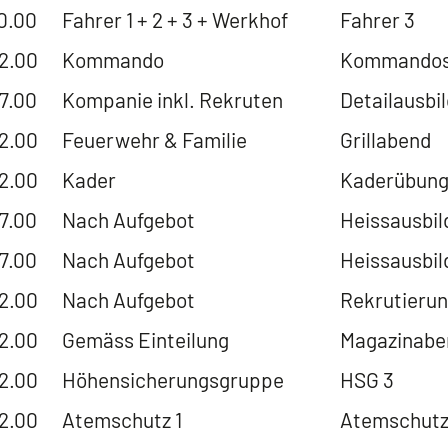
20.00
Fahrer 1 + 2 + 3 + Werkhof
Fahrer 3
22.00
Kommando
Kommandosi
17.00
Kompanie inkl. Rekruten
Detailausbi
22.00
Feuerwehr & Familie
Grillabend
22.00
Kader
Kaderübung
17.00
Nach Aufgebot
Heissausbild
17.00
Nach Aufgebot
Heissausbil
22.00
Nach Aufgebot
Rekrutierun
22.00
Gemäss Einteilung
Magazinabe
22.00
Höhensicherungsgruppe
HSG 3
22.00
Atemschutz 1
Atemschutz