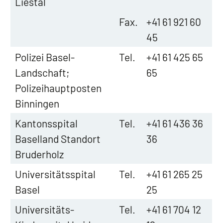
Liestal
Fax.
+41 61 921 60
45
Polizei Basel-
Tel.
+41 61 425 65
Landschaft;
65
Polizeihauptposten
Binningen
Kantonsspital
Tel.
+41 61 436 36
Baselland Standort
36
Bruderholz
Universitätsspital
Tel.
+41 61 265 25
Basel
25
Universitäts-
Tel.
+41 61 704 12