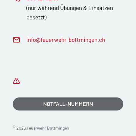
(nur während Übungen & Einsätzen
besetzt)
nf
f
rw
hr-b
ttm
ng
n
ch
NOTFALL-NUMMERN
©
2026 Feuerwehr Bottmingen