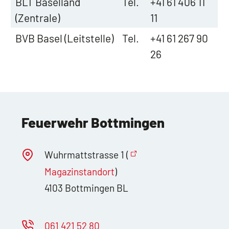
BLT Baselland
Tel.
+41 61 406 11
(Zentrale)
11
BVB Basel (Leitstelle)
Tel.
+41 61 267 90
26
Feuerwehr Bottmingen
Wuhrmattstrasse 1 (
Magazinstandort
)
4103 Bottmingen BL
061 421 52 80