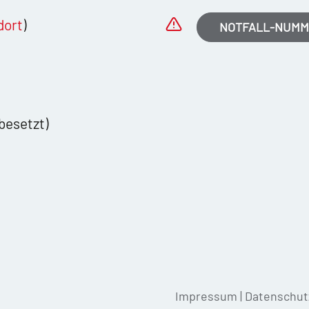
dort
)
NOTFALL-NUM
besetzt)
Impressum
|
Datenschut