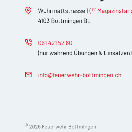
Wuhrmattstrasse 1 (
Magazinstan
4103 Bottmingen BL
061 421 52 80
(nur während Übungen & Einsätzen 
nf
f
rw
hr-b
ttm
ng
n
ch
©
2026 Feuerwehr Bottmingen