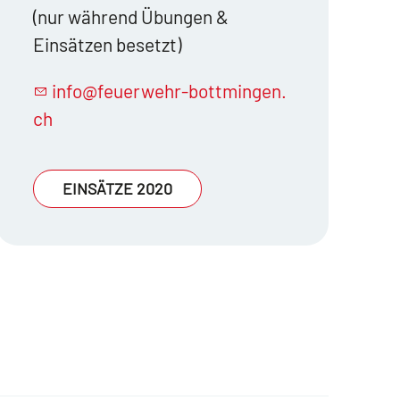
(nur während Übungen &
Einsätzen besetzt)
nf
f
rw
hr-b
ttm
ng
n
ch
EINSÄTZE 2020