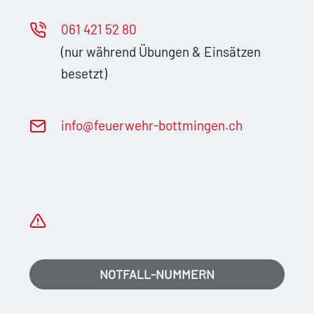
061 421 52 80
(nur während Übungen & Einsätzen
besetzt)
nf
f
rw
hr-b
ttm
ng
n
ch
NOTFALL-NUMMERN