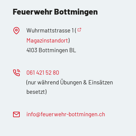
Feuerwehr Bottmingen
Wuhrmattstrasse 1 (
Magazinstandort
)
4103 Bottmingen BL
061 421 52 80
(nur während Übungen & Einsätzen
besetzt)
nf
f
rw
hr-b
ttm
ng
n
ch